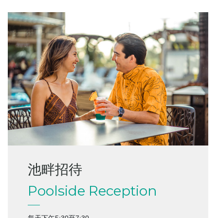
池畔招待
Poolside Reception